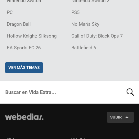
Nintendo Switch
Nintendo Switch 2
PC
PS5
Dragon Ball
No Man's Sky
Hollow Knight: Silksong
Call of Duty: Black Ops 7
EA Sports FC 26
Battlefield 6
VER MÁS TEMAS
BUSCA
SUBIR