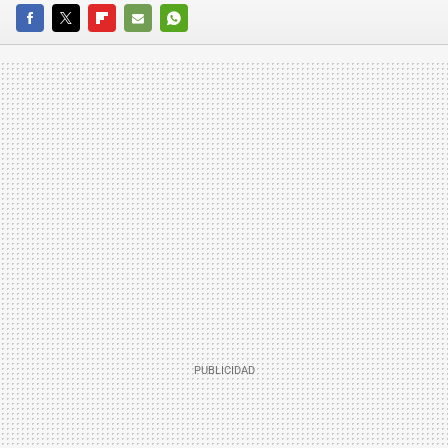
FACEBOOK
TWITTER
FLIPBOARD
E-
WHATSAPP
MAIL