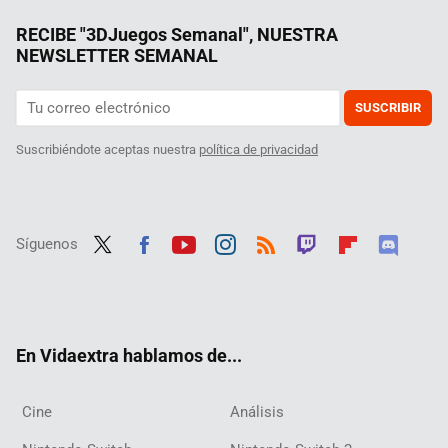
RECIBE "3DJuegos Semanal", NUESTRA
NEWSLETTER SEMANAL
SUSCRIBIR
Suscribiéndote aceptas nuestra
política de privacidad
Síguenos
Twit
Fac
Yout
Inst
RSS
Twit
Flip
Disc
ter
ebo
ube
agra
ch
boar
ord
ok
m
d
En Vidaextra hablamos de...
Cine
Análisis