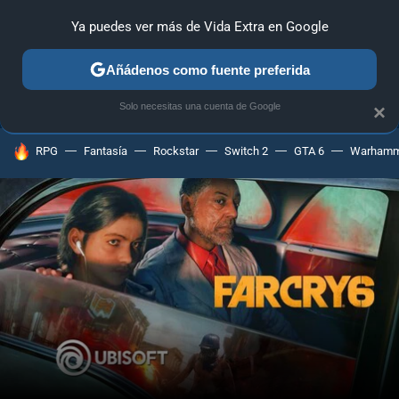
Ya puedes ver más de Vida Extra en Google
ANÁLISIS
GUÍAS Y TRUCOS
PC
SONY
NINTENDO
Añádenos como fuente preferida
Solo necesitas una cuenta de Google
×
HOY SE HABLA DE
RPG
Fantasía
Rockstar
Switch 2
GTA 6
Warhamm