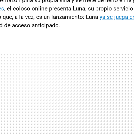
 Amazon pilla su propia silla y se mete de lleno en la
es
, el coloso online presenta
Luna
, su propio servici
 que, a la vez, es un lanzamiento: Luna
ya se juega 
d de acceso anticipado.