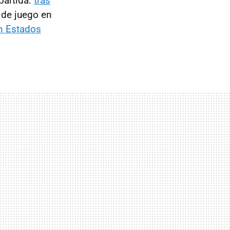
 partida:
tras
o de juego en
en Estados