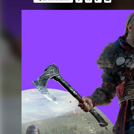
FACEBOOK
TWITTER
FLIPBOARD
E-
MAIL