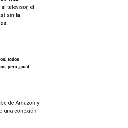
l televisor, el
ts) sin
la
nes.
gos: todos
gos, pero ¿cuál
ube de Amazon y
 o una conexión