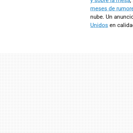
y sobre la mesa
,
meses de rumor
nube. Un anuncio
Unidos
en calida