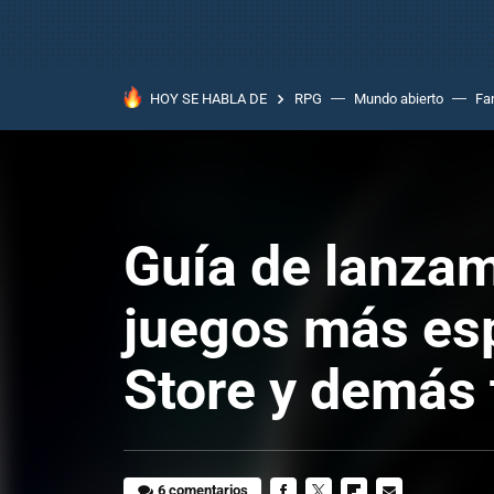
HOY SE HABLA DE
RPG
Mundo abierto
Fa
Guía de lanzam
juegos más es
Store y demás 
6 comentarios