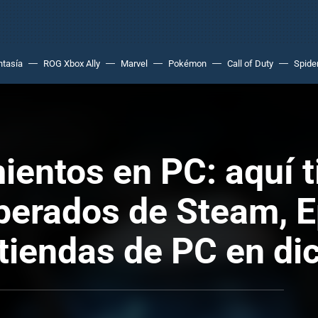
ntasía
ROG Xbox Ally
Marvel
Pokémon
Call of Duty
Spide
ientos en PC: aquí t
perados de Steam, 
tiendas de PC en di