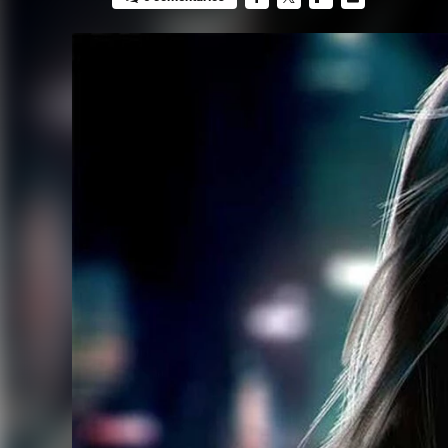
FACEBOOK
TWITTER
FLIPBOARD
E-
MAIL