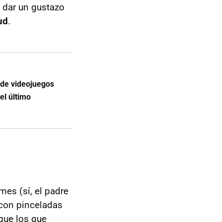
es dar un gustazo
ud
.
a de videojuegos
el último
mes (sí, el padre
 con pinceladas
que los que