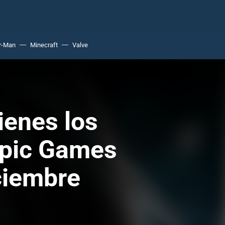
r-Man
Minecraft
Valve
ienes los
Epic Games
ciembre