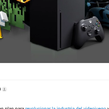
B
an plan para
revolucionar la industria del videojuego