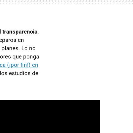
l transparencia
.
reparos en
 planes. Lo no
rrores que ponga
a (¡por fin!) en
los estudios de