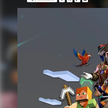
FACEBOOK
TWITTER
FLIPBOARD
E-
MAIL