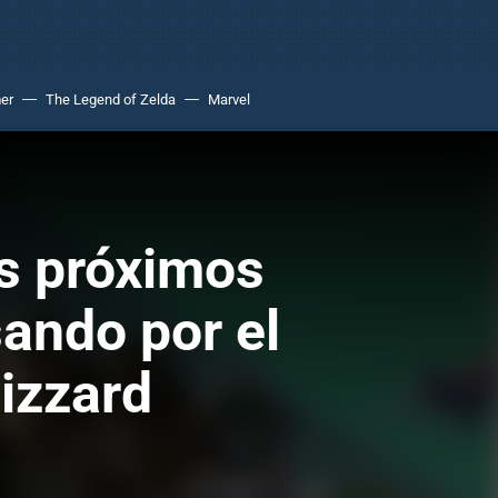
er
The Legend of Zelda
Marvel
us próximos
sando por el
lizzard