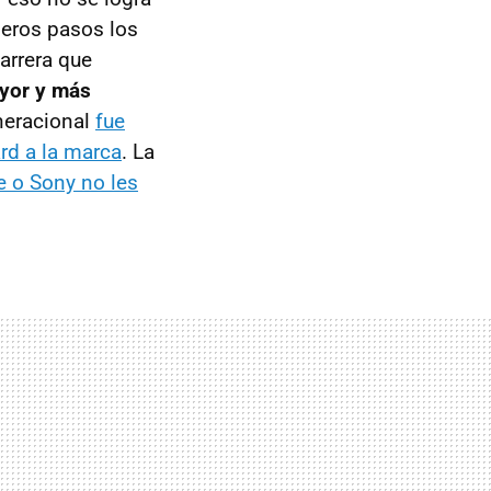
eros pasos los
arrera que
yor y más
eneracional
fue
ard a la marca
. La
e o Sony no les