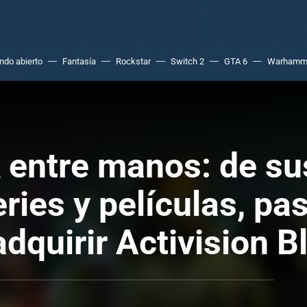
do abierto
Fantasía
Rockstar
Switch 2
GTA 6
Warhamm
 entre manos: de s
ries y películas, pa
adquirir Activision B